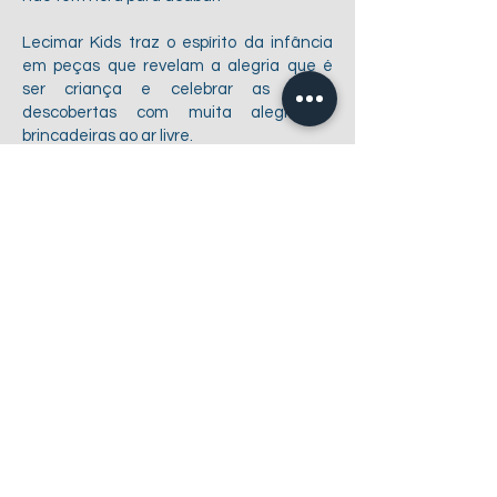
Lecimar Kids traz o espírito da infância
em peças que revelam a alegria que é
ser criança e celebrar as novas
descobertas com muita alegria e
brincadeiras ao ar livre.
A cada coleção desenvolvemos peças
lúdicas, confortáveis e fáceis de vestir,
para deixar desde os primeiros passos dos
bebês até as aventuras de nossos
adolescentes ainda mais especiais,
proporcionando lazer, carinho e
aconchego de uma forma alegre e
prática.
Quero ser um representante