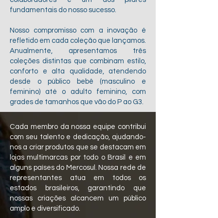
fundamentais do nosso sucesso.
Nosso compromisso com a inovação é
refletido em cada coleção que lançamos.
Anualmente, apresentamos três
coleções distintas que combinam estilo,
conforto e alta qualidade, atendendo
desde o público bebê (masculino e
feminino) até o adulto feminino, com
grades de tamanhos que vão do P ao G3.
Cada membro da nossa equipe contribui
com seu talento e dedicação, ajudando-
nos a criar produtos que se destacam em
lojas multimarcas por todo o Brasil e em
alguns países do Mercosul. Nossa rede de
representantes atua em todos os
estados brasileiros, garantindo que
nossas criações alcancem um público
amplo e diversificado.